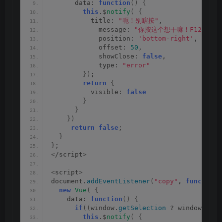
      data: 
function
()
{
this
.$
notify
(
{
          title: 
"呃！别瞎按"
,
            message: 
"你按这个想干嘛！F12已经禁
            position: 
'bottom-right'
,
            offset: 
50
,
            showClose: 
false
,
            type: 
"error"
})
;
return
{
          visible: 
false
}
}
})
return
false
;
}
}
;
<
/script
>
<
script
>
document.
addEventListener
(
"copy"
, 
function
(
new
Vue
(
{
    data: 
function
()
{
if
((
window.
getSelection
 ? window.
getS
this
.$
notify
(
{