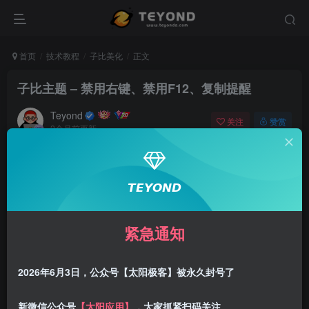
首页
技术教程
子比美化
正文
子比主题 – 禁用右键、禁用F12、复制提醒
Teyond
关注
赞赏
2个月前更新
0
1130
14
美化说明
𝙏𝙀𝙔𝙊𝙉𝘿
给
子比主题
添加一个
禁用右键、禁用F12、复制成功
的提醒
弹窗，这些都是简易代码，只能防止小白，真想扒站是防不
紧急通知
住的，所以本篇文章就是分享一个防止小白的弹窗
效果展示
2026年6月3日，公众号【太阳极客】被永久封号了
新微信公众号
【太阳应用】
，大家抓紧扫码关注