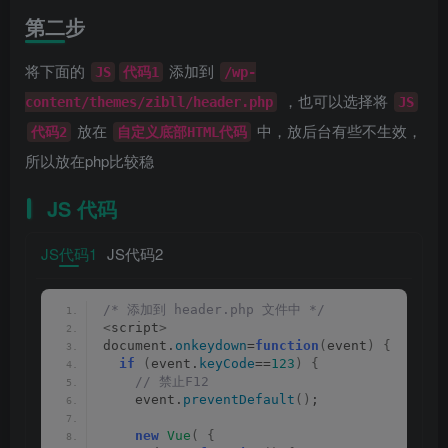
第二步
将下面的
添加到
JS
代码1
/wp-
，也可以选择将
content/themes/zibll/header.php
JS
放在
中，放后台有些不生效，
代码2
自定义底部HTML代码
所以放在php比较稳
JS 代码
‌JS代码1
‌‌JS代码2
/* 添加到 header.php 文件中 */
<
script
>
document.
onkeydown
=
function
(
event
)
{
if
(
event.
keyCode
==
123
)
{
 // 禁止F12
    event.
preventDefault
()
;
new
Vue
(
{