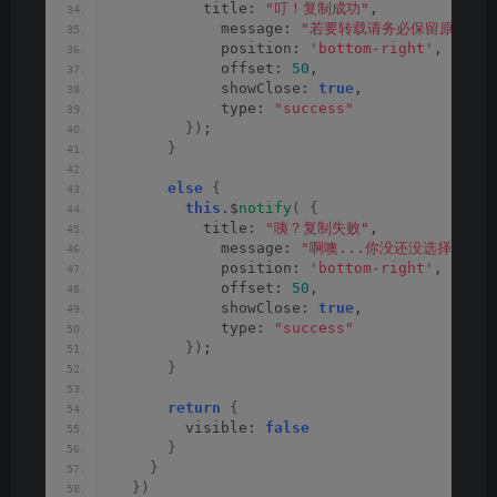
          title: 
"叮！复制成功"
,
            message: 
"若要转载请务必保留原文链接
            position: 
'bottom-right'
,
            offset: 
50
,
            showClose: 
true
,
            type: 
"success"
})
;
}
else
{
this
.$
notify
(
{
          title: 
"咦？复制失败"
,
            message: 
"啊噢...你没还没选择内容呢
            position: 
'bottom-right'
,
            offset: 
50
,
            showClose: 
true
,
            type: 
"success"
})
;
}
return
{
        visible: 
false
}
}
})