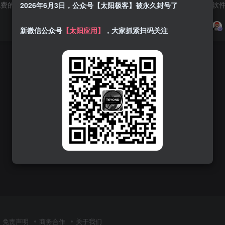
软件介绍 小梨听书是一款免费的听书神器，已去除广告，无需登录，安装即可无限制畅听 涵盖海量书源，包含有声小说、相声评书、广播剧等等，支持倍速、定时、跳过头尾等功能 软件截图 下载地址 ...
2026年6月3日，公众号【太阳极客】被永久封号了
2
1238
11
新微信公众号
【太阳应用】
，大家抓紧扫码关注
免责声明
商务合作
关于我们