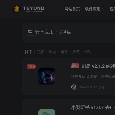
网站首页
软件应用
程
安卓应用
共4篇
排序
更新
浏览
点赞
收藏
评论
剧岛 v2.1.2 
热门
置顶
Teyond
1个月前
小梨听书 v1.0.7 去