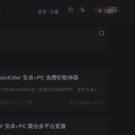
开通会员
登录
注册
MusicKiller 安卓+PC 免费听歌神器
软件介绍 MusicKiller是一款新出的听歌软件，支持安卓+PC双端，无需注册登录，免费无广告 首页有推荐、歌单、排行和歌手分类，全网音乐无限制畅听，手机端还支持下载SQ无损音质 软件截图 下载地...
Teyond
1个月前
2
2914
13
DTV 安卓+PC 聚合多平台直播