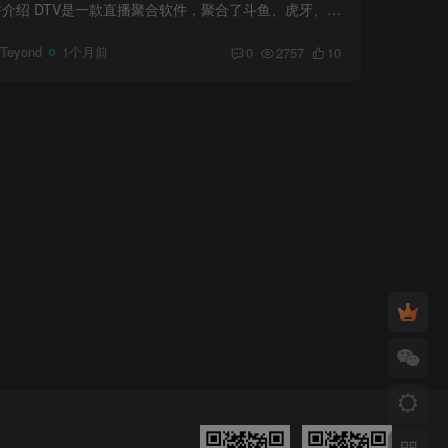
软件介绍 DTV是一款直播聚合软件，聚合了斗鱼、虎牙、抖音、B站四大平台，支持安卓+PC双端 免登录无广告，可以搜索主播和房间号，还提供了游戏、颜值、娱乐等分类 支持添加关注，关注后左侧可以...
Teyond
1个月前
0
2757
10