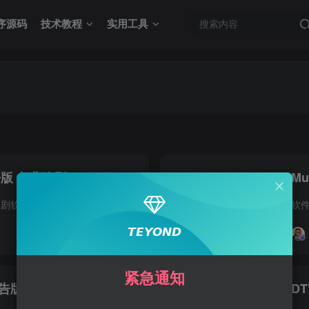
序源码
技术教程
实用工具
纯净版 免费追剧
软件介绍 剧岛是一款手机追剧软件，支持Android端，注册登录即可永久免费使用 涵盖了电影、电视剧、综艺、动漫、短剧等海量资源，内置多线路，画质高速度快 软件截图 下载地址 蓝奏云
𝙏𝙀𝙔𝙊𝙉𝘿
4
8878
26
紧急通知
广告版